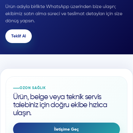
Ürün adıyla birlikte WhatsApp üzerinden bize ulaşın;
ekibimiz satın alma süreci ve teslimat detayları için size
dönüş yapsın.
Teklif Al
OZON SAĞLIK
Ürün, belge veya teknik servis
talebiniz için doğru ekibe hızlıca
ulaşın.
İletişime Geç